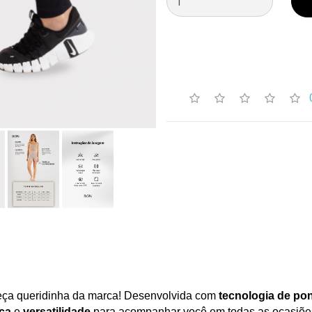
eça queridinha da marca! Desenvolvida com
tecnologia de po
ça
e
versatilidade
para acompanhar você em todas as ocasiões,