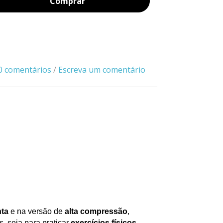
Comprar
0 comentários
/
Escreva um comentário
nta
e na versão de
alta compressão
,
 seja para praticar
exercícios físicos