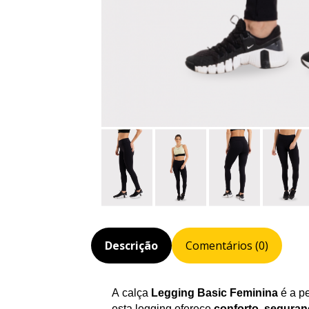
Descrição
Comentários (0)
A calça
Legging Basic Feminina
é a p
esta legging oferece
conforto
,
seguran