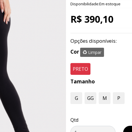
Disponibilidade:Em estoque
R$ 390,10
Opções disponíveis:
Cor
Limpar
PRETO
Tamanho
G
GG
M
P
Qtd