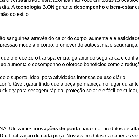
a dia. A
tecnologia
B.ON
garante
desempenho
e
bem-estar
du
 mão do
estilo.
ão sanguínea através do calor do corpo, aumenta a elasticidade 
mpressão modela o corpo, promovendo autoestima e segurança, 
que oferece zero transparência, garantindo segurança e confia
 que aumenta o desempenho e oferece benefícios como a reduçã
de e suporte, ideal para atividades intensas ou uso diário.
 confortável, garantindo que a peça permaneça no lugar durant
uick
dry
para secagem rápida, proteção solar e é fácil de cuidar,
NA. Utilizamos
inovações de ponta
para criar produtos de
alt
3D
e finalização de cada peça. Nossos produtos não apenas 