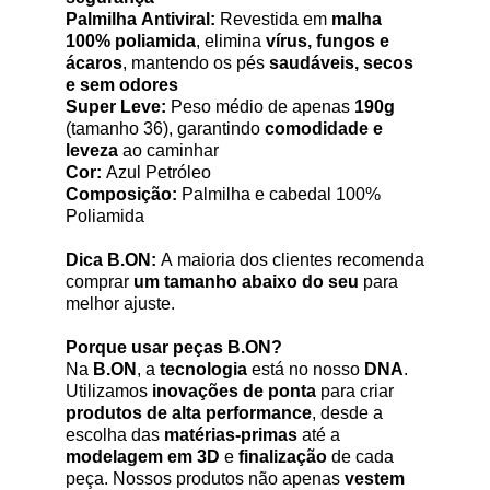
Palmilha Antiviral:
Revestida em
malha
100% poliamida
, elimina
vírus, fungos e
ácaros
, mantendo os pés
saudáveis, secos
e sem odores
Super Leve:
Peso médio de apenas
190g
(tamanho 36), garantindo
comodidade e
leveza
ao caminhar
Cor:
Azul Petróleo
Composição:
Palmilha e cabedal 100%
Poliamida
Dica
B.ON
:
A maioria dos clientes recomenda
comprar
um tamanho abaixo do seu
para
melhor ajuste.
Porque usar peças
B.ON
?
Na
B.ON
, a
tecnologia
está no nosso
DNA
.
Utilizamos
inovações de ponta
para criar
produtos de alta performance
, desde a
escolha das
matérias-primas
até a
modelagem em 3D
e
finalização
de cada
peça. Nossos produtos não apenas
vestem