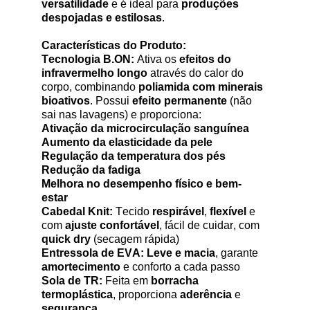
versatilidade
e é ideal para
produções
despojadas e estilosas
.
Características do Produto:
Tecnologia
B.ON
:
Ativa os
efeitos do
infravermelho longo
através do calor do
corpo, combinando
poliamida com minerais
bioativos
. Possui
efeito permanente
(não
sai nas lavagens) e proporciona:
Ativação da microcirculação sanguínea
Aumento da elasticidade da pele
Regulação da temperatura dos pés
Redução da fadiga
Melhora no desempenho físico e bem-
estar
Cabedal
Knit
:
Tecido
respirável
,
flexível
e
com
ajuste confortável
, fácil de cuidar, com
quick
dry
(secagem rápida)
Entressola de EVA:
Leve e macia
, garante
amortecimento
e conforto a cada passo
Sola de TR:
Feita em
borracha
termoplástica
, proporciona
aderência
e
segurança