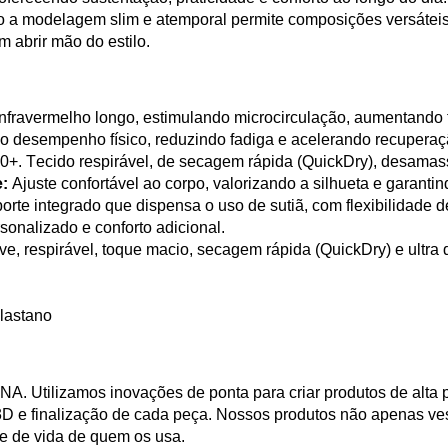
to a modelagem
slim
e atemporal permite composições versáteis,
em
abrir mão do
estilo.
 infravermelho longo, estimulando microcirculação, aumentando f
ndo desempenho físico, reduzindo fadiga e acelerando recuper
0+. Tecido respirável, de secagem rápida (
QuickDry
), desamas
:
Ajuste confortável ao corpo, valorizando a silhueta e garanti
rte integrado que dispensa o uso de sutiã, com flexibilidade d
onalizado e conforto adicional.
e, respirável, toque macio, secagem rápida (
QuickDry
) e ultra
lastano
DNA. Utilizamos inovações de ponta para criar produtos de alta
3D e finalização de cada peça. Nossos produtos não apenas 
e de vida de quem os usa.