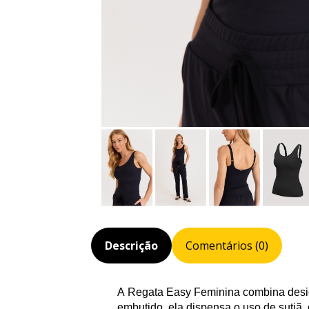
Descrição
Comentários (0)
A Regata
Easy
Feminina combina desig
embutido, ela dispensa o uso de sutiã,