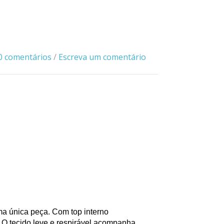
0 comentários
/
Escreva um comentário
a única peça. Com top interno
. O tecido leve e respirável acompanha