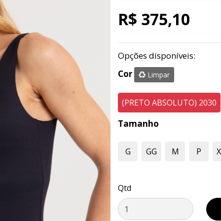
R$ 375,10
Opções disponíveis:
Cor
Limpar
(PRETO ABSOLUTO) 2030
Tamanho
G
GG
M
P
Qtd