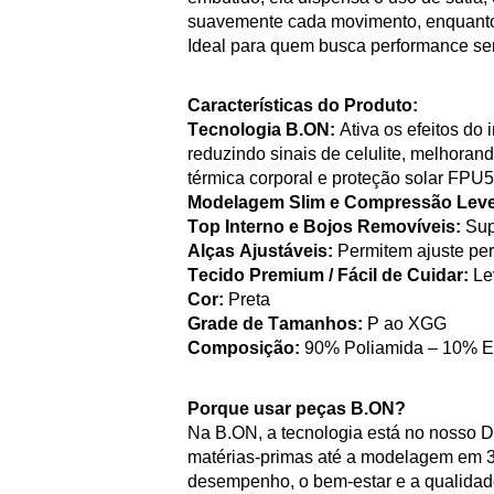
suavemente cada movimento, enquan
Ideal para quem busca performance s
Características do Produto:
Tecnologia
B.ON
:
Ativa os efeitos do
reduzindo sinais de celulite, melhora
térmica corporal e proteção solar FPU5
Modelagem
Slim
e Compressão Leve
Top Interno e Bojos Removíveis:
Supo
Alças Ajustáveis:
Permitem ajuste pers
Tecido Premium / Fácil de Cuidar:
Lev
Cor:
Preta
Grade de Tamanhos:
P ao XGG
Composição:
90% Poliamida – 10% E
Porque usar peças
B.ON
?
Na
B.ON
, a tecnologia está no nosso 
matérias-primas até a modelagem em 
desempenho, o bem-estar e a qualidad