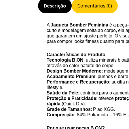
Descrição
Comentários (0)
A
Jaqueta Bomber Feminina
é a peça-
curto e modelagem solta ao corpo, ela 
que garantem um ajuste perfeito. O vis
para compor looks fitness quanto para p
Características do Produto
Tecnologia B.ON
: utiliza minerais bioa
através do calor natural do corpo.
Design Bomber Moderno
: modelagem 
Acabamento Premium
: punhos e barra
Performance e Recuperação
: auxilia 
lifestyle.
Saúde da Pele
: contribui para o aumen
Proteção e Praticidade
: oferece
prote
rápida
(Quick Dry).
Grade de Tamanhos
: P ao XGG.
Composição
: 84% Poliamida – 16% El
Por que usar peças B.ON?