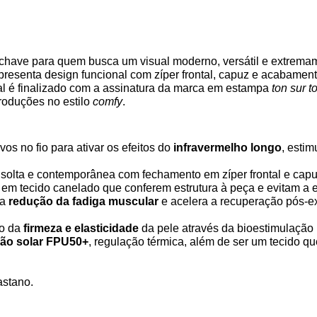
chave para quem busca um visual moderno, versátil e extrema
apresenta design funcional com zíper frontal, capuz e acabame
ual é finalizado com a assinatura da marca em estampa
ton sur t
roduções no estilo
comfy
.
tivos no fio para ativar os efeitos do
infravermelho longo
, esti
solta e contemporânea com fechamento em zíper frontal e capuz
 em tecido canelado que conferem estrutura à peça e evitam a 
na
redução da fadiga muscular
e acelera a recuperação pós-ex
to da
firmeza e elasticidade
da pele através da bioestimulação
ção solar FPU50+
, regulação térmica, além de ser um tecido q
astano.