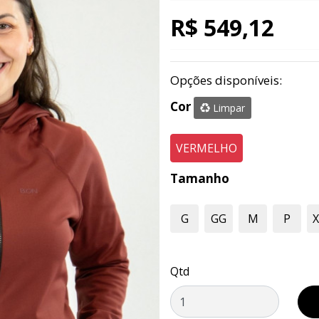
R$ 549,12
Opções disponíveis:
Cor
Limpar
VERMELHO
Tamanho
G
GG
M
P
Qtd