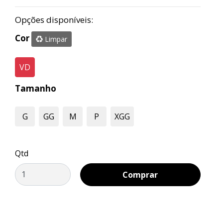
Opções disponíveis:
Cor
Limpar
VD
Tamanho
G
GG
M
P
XGG
Qtd
Comprar